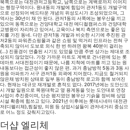
북쪽으로는 대전관저고등학교, 남쪽으로는 계백로까지 이어지
는 행정구역이다. 원내동의 개발에 힘입어 관저1동도 개발구역
으로 선정되어 베드타운 개념의 위성도시가 조성되었으며, 그
역사는 30년이 채 안 된다. 관저1동의 서쪽에는 봉우산을 끼고
있으며 동쪽으로는 건양대학교 대전 메디컬캠퍼스와 건양대학
교병원이 자리하고 있어서, 교육이나 복지 측면으로는 좋은 입
지를 가진 동네. 다만 관저1동 개발과 비슷한 시기에 추진된 관
저2동의 파워존쇼핑몰과 같은 쇼핑 및 먹거리 인프라는 전혀 구
축되지 않아서 도보로 외식 한 번 하려면 왕복 40분이 걸리는
(...) 진풍경이 연출된 시기도 있었을 만큼 주변 상가는 제대로 조
성되지 않았었다. 가장 가까운 마트도 계백로 건너편에 있는 롯
데마트 서대전점이기 때문에, 나름 지척에 마트를 끼고 있는 원
내동보다는 접근성이 좋지 않은 편. 과거 충남방적 5동과 3동 사
원용 아파트가 서구 관저1동 외곽에 지어졌다. 지금도 철거되지
않은채 방치된 상태로 일부 동이 충남방적 로고와 함께 보여진
다. 현재는 대규모 재개발로 흔적도 없다. 2017년에는 도안신도
시 개발 일원으로 목원대학교 옆 용계동을 잇는 도안대로 연장
사업이 추진중이며, 단순 평지였던 봉우산 기슭을 정비해 상업
시설 확충에 힘쓰고 있다. 2021년 이후에는 롯데시네마 대전관
저(디펠리체),찜질방, 의원 등 상업시설들이 관저네거리 중심으
로 어느 정도 갖춰지고있다.
더샵 엘리체