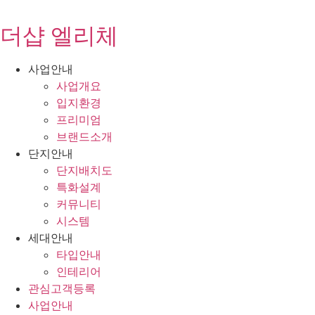
콘
텐
더샵 엘리체
츠
로
사업안내
건
사업개요
너
입지환경
뛰
프리미엄
기
브랜드소개
단지안내
단지배치도
특화설계
커뮤니티
시스템
세대안내
타입안내
인테리어
관심고객등록
사업안내