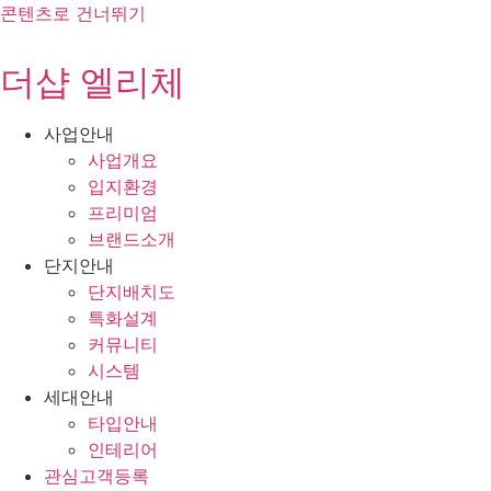
콘텐츠로 건너뛰기
더샵 엘리체
사업안내
사업개요
입지환경
프리미엄
브랜드소개
단지안내
단지배치도
특화설계
커뮤니티
시스템
세대안내
타입안내
인테리어
관심고객등록