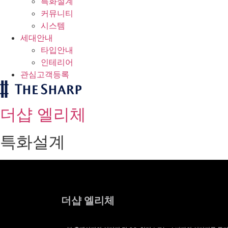
특화설계
커뮤니티
시스템
세대안내
타입안내
인테리어
관심고객등록
더샵 엘리체
특화설계
더샵 엘리체